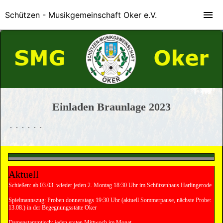
Schützen - Musikgemeinschaft Oker e.V.
Einladen Braunlage 2023
Aktuell
Schießen: ab 03.03. wieder jeden 2. Montag 18:30 Uhr im Schützenhaus Harlingerode
Spielmannszug: Proben donnerstags 19:30 Uhr (aktuell Sommerpause, nächste Probe:
13.08.) in der Begegnungsstätte Oker
Damenstammtisch: jeden ersten Mittwoch im Monat