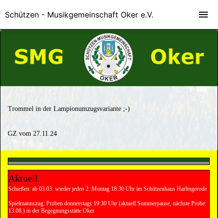
Schützen - Musikgemeinschaft Oker e.V.
Trommel in der Lampionumzugsvariante ;-)
GZ vom 27.11.24
Aktuell
Schießen: ab 03.03. wieder jeden 2. Montag 18:30 Uhr im Schützenhaus Harlingerode
Spielmannszug: Proben donnerstags 19:30 Uhr (aktuell Sommerpause, nächste Probe:
13.08.) in der Begegnungsstätte Oker